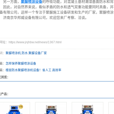
另一方面，
聚脲喷涂设备
的呼吸功能，对混凝土基材潮湿基面防水和背
因此，对自然界来说，看似矛盾的防水和透气双重功能要同时具备，并
备有限公司，这样一个专注于聚脲施工设备研发和生产的厂家，聚脲喷涂
济南京华邦威设备有限公司
，欢迎您来厂考察、洽谈。
：https://www.jnjhbw.net/news/1367.html
词：
聚脲喷涂机
,
防水
,
聚脲设备厂家
篇：
怎样保养聚脲喷涂设备
篇：
楼层防水聚脲喷涂机设备！省人工 高效率
近浏览：
关产品：