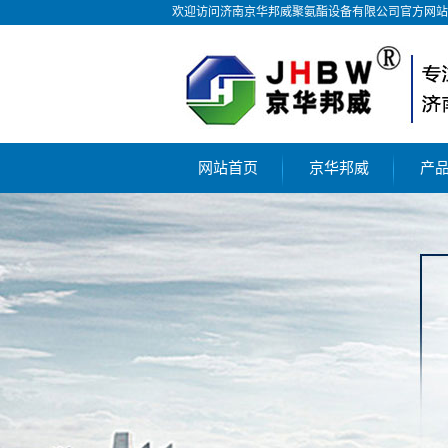
欢迎访问济南京华邦威聚氨酯设备有限公司官方网站
网站首页
京华邦威
产
公司简介
聚
荣誉资质
聚
合作伙伴
聚
技术工艺
气
液
聚氨
聚氨