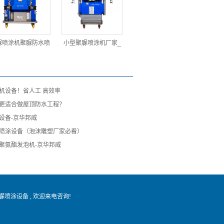
脲喷涂机聚脲防水喷
小型聚脲喷涂机厂家_
机设备！省人工 高效率
更适合做屋顶防水工程？
设备-京华邦威
喷涂设备（泡沫雕塑厂家必看）
聚氨酯发泡机-京华邦威
脲喷涂设备
, 欢迎来电咨询!