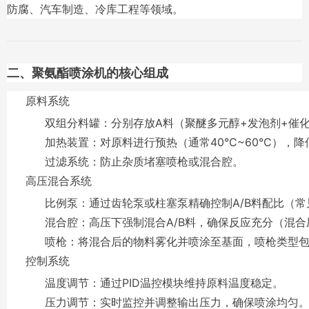
防腐、汽车制造、冷库工程等领域。
二、聚氨酯喷涂机的核心组成
原料系统
双组分料罐
：分别存放A料（聚醚多元醇+发泡剂+催
加热装置
：对原料进行预热（通常40°C~60°C），
过滤系统
：防止杂质堵塞喷枪或混合腔。
高压混合系统
比例泵
：通过齿轮泵或柱塞泵精确控制A/B料配比（常见
混合腔
：高压下强制混合A/B料，确保反应充分（混合压力
喷枪
：将混合后的物料雾化并喷涂至基面，喷枪类型
控制系统
温度调节
：通过PID温控模块维持原料温度稳定。
压力调节
：实时监控并调整输出压力，确保喷涂均匀