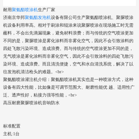
耐用
聚氨酯喷涂机
生产厂家
济南京华邦
聚氨酯发泡机
设备有限公司生产聚氨酯喷涂机、聚脲喷涂
机设备利用率高。相对于刷涂和辊涂来说聚脲喷涂在现场施工时无需
蘸料，不会出先滴漏现象，避免材料浪费；而与传统的空气喷涂更加
不同的是，聚脲喷涂是雾化涂料而非雾化空气，因此不会引致涂料的
四处飞散污染环境、造成浪费。而与传统的空气喷涂更加不同的是，
无气喷涂是雾化涂料而非雾化空气，因此不会引致涂料的四处飞散污
染环境、造成浪费。而且清洗便捷，空气和水自清洗系统，解决了以
往发泡机清洁枪头的难题。<br>
聚氨酯喷涂灌注机介绍：聚氨酯喷涂机其实也是一种喷涂方式，这种
设备有四大性能，比如像是可调节范围大、耐磨性能优 越、适用性广
泛、透声性好，粘接力强等性能，<br>
高压耐磨聚脲喷涂机音响防水
标准配置
主机:
1台