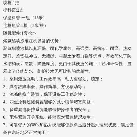
喷枪:
1把
提料泵:
2支
保温料管:
一组（15米）
连枪短管:
2根（3米/根）
随机配件:
1套<br>
聚氨酯喷涂灌注机设备的优势：
聚氨酯喷涂机以其环保、耐化学腐蚀、高强度、高抗渗、耐磨、热稳
定好、柔韧抗冲击、无接缝、与凝土附着力强等优点，有效简化了防
水结构设计层数，降低厚度。更由于其便捷的施工工艺和环保性，显
示出了传统防水、防护技术无可比拟的优越性。
1、采用液压驱动，工作效率高，动力更强劲、稳定；
2、具有故障率低、操作简单、方便移动等；
3、流畅的换向装置，保证设备工作稳定性；
4、四重原料过滤装置能够的减少喷涂堵塞问题；
5、多重漏电保护系统能够保护操作者的安全；
6、配备紧急开关系统，能够应对紧急情况发生；
7、可靠强大的380v加热系统能够使原料迅速升温到理想状态，满足设
备在寒冷地区正常施工；