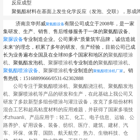
反应成型
聚氨酯材料在基面上发生化学反应（发泡、交联），形成
济南京华邦威
有限公司成立于2008年，是一家
聚氨酯设备
集研发、生产、销售、售后维修服务于一体的聚氨酯设备、
聚脲设备
专业制造企业。公司秉承“质量筑牢品牌，诚信造就
未来”的理念，积累了多年的研发、生产经验，目前公司已成
长为业务遍布全国及在全球80多个国家和地区的
聚氨酯喷涂
机
、聚氨酯发泡机、
聚脲喷涂机
专业制造的
聚氨酯喷涂机
、
聚氨酯喷涂设备
、
聚脲喷涂机
专业制造的
。销
聚氨酯喷涂机厂家
售热线：15168899666/0531-62302888
公司专注于聚氨酯喷涂机、
聚氨酯浇注机
、聚氨酯发泡
机、聚脲喷涂机等产品的研发和生产，在此基础上我公司又
研发了多款新型多组份喷涂与灌注设备，攻克了多组份材料
混合工艺和超高粘度材料的应用难题，并获得了国家多项技
术zhuanli。产品应用于：轻工、化工、电子信息、运输、公
路养护、矿用设备、装备、纺织、医疗、建筑、建材、汽
车、环保、体育、国防、航天航空、热力、生物科技、仓