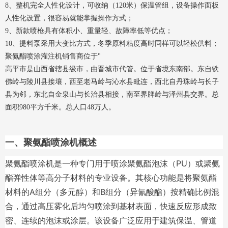
8、整机完全人性化设计，可收纳（120米）保温管组，设备操作面板
人性化设置，很容易就能掌握操作方式；
9、新款喷枪具有体积小、重量轻、故障率低等优点；
10、提料泵采用大变比方式，冬季原料粘度高时同样可以轻松供料；
聚氨酯喷涂灌注机销售商位于"
高平市是山西省辖县级市，由晋城市代管。位于省境东南部。东自铁
佛岭与陵川县接壤，西至老马岭与沁水县毗连，西北自丹珠岭与长子
县为邻，东北自金泉山与长治县相接，南至界牌岭与泽州县交界。总
面积980平方千米。总人口48万人。
一、聚氨酯喷涂机概述
聚氨酯喷涂机
是一种专门用于喷涂聚氨酯泡沫（PU）或聚氨
酯弹性体等高分子材料的专业设备。其核心功能是将聚氨酯
材料的A组分（多元醇）和B组分（异氰酸酯）按精确比例混
合，通过高压雾化后均匀喷涂到基材表面，快速反应形成致
密、连续的泡沫或涂层。该设备广泛应用于建筑保温、管道