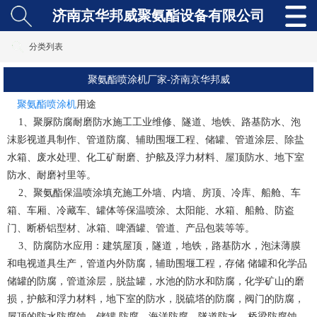
济南京华邦威聚氨酯设备有限公司
分类列表
聚氨酯喷涂机厂家-济南京华邦威
聚氨酯喷涂机
用途
1、聚脲防腐耐磨防水施工工业维修、隧道、地铁、路基防水、泡
沫影视道具制作、管道防腐、辅助围堰工程、储罐、管道涂层、除盐
水箱、废水处理、化工矿耐磨、护舷及浮力材料、屋顶防水、地下室
防水、耐磨衬里等。
2、聚氨酯保温喷涂填充施工外墙、内墙、房顶、冷库、船舱、车
箱、车厢、冷藏车、罐体等保温喷涂、太阳能、水箱、船舱、防盗
门、断桥铝型材、冰箱、啤酒罐、管道、产品包装等等。
3、防腐防水应用：建筑屋顶，隧道，地铁，路基防水，泡沫薄膜
和电视道具生产，管道内外防腐，辅助围堰工程，存储 储罐和化学品
储罐的防腐，管道涂层，脱盐罐，水池的防水和防腐，化学矿山的磨
损，护舷和浮力材料，地下室的防水，脱硫塔的防腐，阀门的防腐，
屋顶的防水防腐蚀，储罐 防腐，海洋防腐，隧道防水，桥梁防腐蚀，