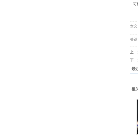
可
本文网址
关键
上一
下一
最
相