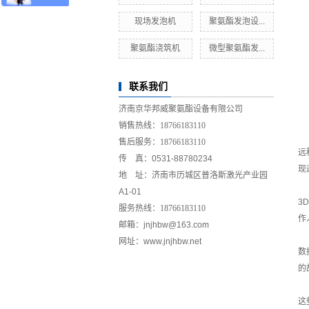
现场发泡机
聚氨酯发泡设...
聚氨酯浇筑机
微型聚氨酯发...
联系我们
济南京华邦威聚氨酯设备有限公司
销售热线：
18766183110
售后服务：
18766183110
远
传 真：0531-88780234
现
地 址：济南市历城区普洛斯激光产业园
A1-01
3
服务热线：
18766183110
作
邮箱：jnjhbw@163.com
网址：www.jnjhbw.net
数
的
这