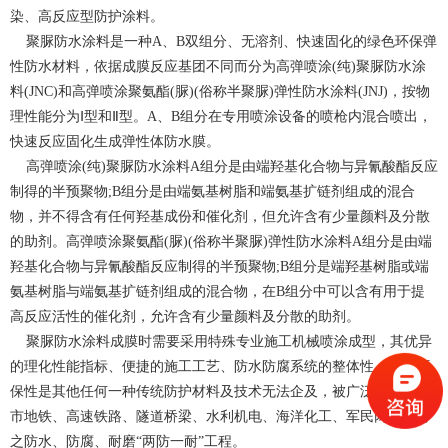
染、高反应型防护涂料。
聚脲防水涂料是一种A、B双组分、无溶剂、快速固化的绿色环保弹
性防水材料，依据成膜反应基团不同而分为高弹喷涂(纯)聚脲防水涂
料(JNC)和高弹喷涂聚氨酯(脲)(俗称半聚脲)弹性防水涂料(JNJ)，按物
理性能分为Ⅰ型和Ⅱ型。A、B组分在专用喷涂设备的喷枪内混合喷出，
快速反应固化生成弹性体防水膜。
高弹喷涂(纯)聚脲防水涂料A组分是由端羟基化合物与异氰酸酯反应
制得的半预聚物;B组分是由端氨基树脂和端氨基扩链剂组成的混合
物，并不得含有任何羟基成份和催化剂，但允许含有少量颜料及分散
的助剂。高弹喷涂聚氨酯(脲)(俗称半聚脲)弹性防水涂料A组分是由端
羟基化合物与异氰酸酯反应制得的半预聚物;B组分是端羟基树脂或端
氨基树脂与端氨基扩链剂组成的混合物，在B组分中可以含有用于提
高反应活性的催化剂，允许含有少量颜料及分散的助剂。
聚脲防水涂料成膜时需要采用特殊专业施工机械喷涂成型，其优异
的理化性能指标、便捷的施工工艺、防水防腐系统的整体性，以及环
保性是其他任何一种传统防护材料及技术无法企及，被广泛地用于城
市地铁、高速铁路、隧道桥梁、水利机电、海洋化工、军民两用项目
之防水、防腐、耐磨“两防一耐”工程。