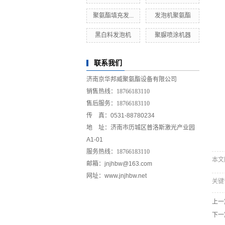
聚氨酯填充发...
发泡机聚氨酯
黑白料发泡机
聚脲喷涂机器
联系我们
济南京华邦威聚氨酯设备有限公司
销售热线：
18766183110
售后服务：
18766183110
传 真：0531-88780234
地 址：济南市历城区普洛斯激光产业园
A1-01
服务热线：
18766183110
本文网址
邮箱：jnjhbw@163.com
网址：www.jnjhbw.net
关键
上一
下一