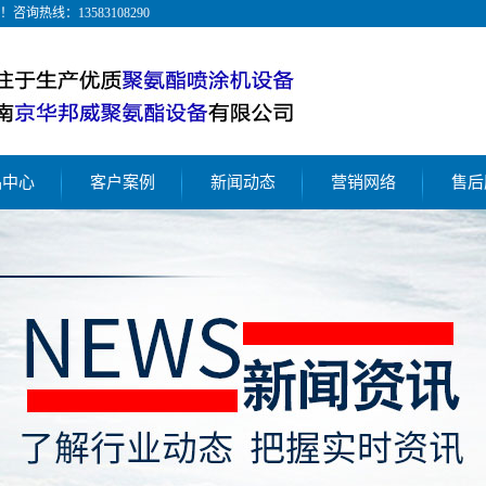
！咨询热线：
13583108290
品中心
客户案例
新闻动态
营销网络
售后
脲喷涂机
聚氨酯喷涂工艺
公司新闻
氨酯喷涂机
聚脲防水防腐工艺
行业新闻
氨酯灌注机
聚氨酯浇注/灌注案例
解决方案
动喷涂机
压喷涂机
酯喷涂机厂家
酯喷涂机设备