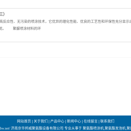
三）
高反应性、无污染的喷涂技术，它优异的理化性能、优良的工艺性和环保性充分显示
的呢。 聚脲喷涂材料的环
网站首页
|
关于我们
|
产品中心
|
新闻中心
|
在线留言
|
联系我们
/www.jnjhbw.net/ 济南京华邦威聚氨酯设备有限公司 专业从事于
聚氨酯喷涂机
,
聚氨酯发泡机
,
聚