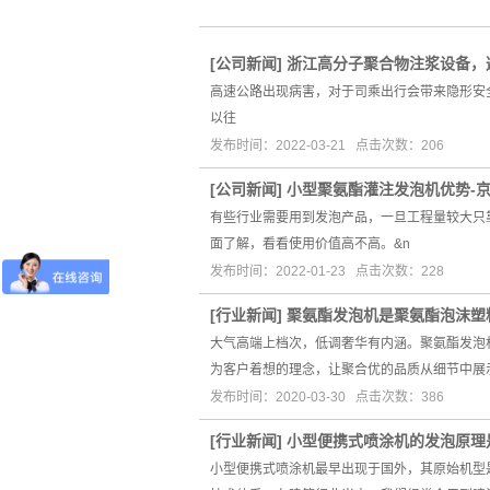
[
公司新闻
]
浙江高分子聚合物注浆设备，
高速公路出现病害，对于司乘出行会带来隐形安
以往
发布时间：2022-03-21 点击次数：206
[
公司新闻
]
小型聚氨酯灌注发泡机优势-
有些行业需要用到发泡产品，一旦工程量较大只
面了解，看看使用价值高不高。&n
发布时间：2022-01-23 点击次数：228
[
行业新闻
]
聚氨酯发泡机是聚氨酯泡沫塑
大气高端上档次，低调奢华有内涵。聚氨酯发泡
为客户着想的理念，让聚合优的品质从细节中
发布时间：2020-03-30 点击次数：386
[
行业新闻
]
小型便携式喷涂机的发泡原理
小型便携式喷涂机最早出现于国外，其原始机型