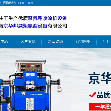
！咨询热线：
13583108290
品中心
客户案例
新闻动态
营销网络
售后
脲喷涂机
聚氨酯喷涂工艺
公司新闻
氨酯喷涂机
聚脲防水防腐工艺
行业新闻
氨酯灌注机
聚氨酯浇注/灌注案例
解决方案
动喷涂机
压喷涂机
酯喷涂机厂家
酯喷涂机设备