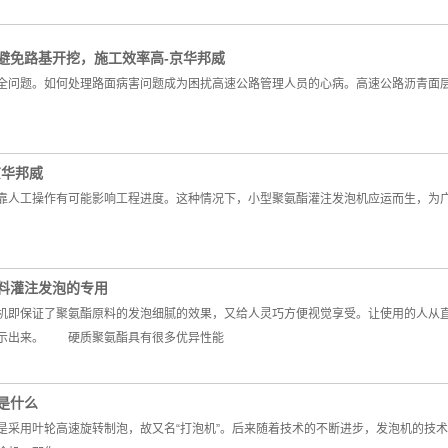
避免路基开挖，施工效率高-京华邦威
全问题。如何处理路面病害问题成为困扰高速公路管理人员的心病。高速公路沥青面
京华邦威
靠人工操作有可能影响工程进度。这种情况下，小型聚氨酯灌注发泡机应运而生，为
料灌注发泡的专用
机即保证了聚氨酯原料的发泡细腻的效果，又给人灵巧方便视觉享受。让使用的人从
展示出来。 硬质聚氨酯具有很多优异性能
是什么
是采用叶轮高速旋转制泡，故又名“打泡机”。后来随着技术的不断进步，发泡机的技