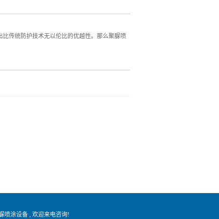
出比传统防护技术无以伦比的优越性。那么聚脲喷
脲喷涂设备
, 欢迎来电咨询!